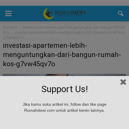
Beranda
Investasi Apartemen Lebih Menguntungkan dari Bangun Rumah
Kos
investasi-apartemen-lebih-menguntungkan-dari-bangun-rumah-kos-
g7vw45qv7o
investasi-apartemen-lebih-
menguntungkan-dari-bangun-rumah-
kos-g7vw45qv7o
Support Us!
Jika kamu suka artikel ini, follow dan like page
Rumahdewi.com untuk artikel keren lainnya.