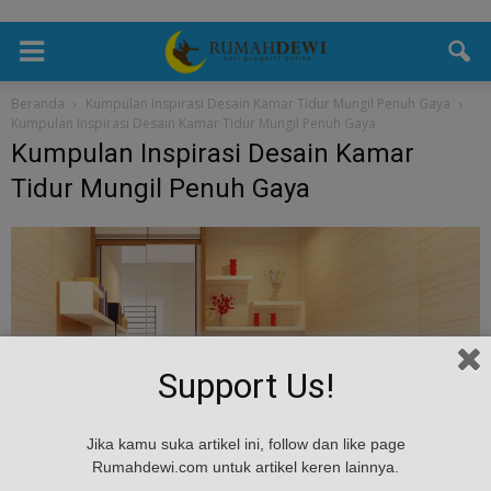
Beranda
Kumpulan Inspirasi Desain Kamar Tidur Mungil Penuh Gaya
Kumpulan Inspirasi Desain Kamar Tidur Mungil Penuh Gaya
Kumpulan Inspirasi Desain Kamar
Tidur Mungil Penuh Gaya
Support Us!
Jika kamu suka artikel ini, follow dan like page
Rumahdewi.com untuk artikel keren lainnya.