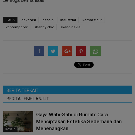
Semoga bermanfaat!
TAGS
dekorasi
desain
industrial
kamar tidur
kontemporer
shabby chic
skandinavia
BERITA TERKAIT
BERITA LEBIH LANJUT
Gaya Wabi-Sabi di Rumah: Cara
Menciptakan Estetika Sederhana dan
Menenangkan
Desain