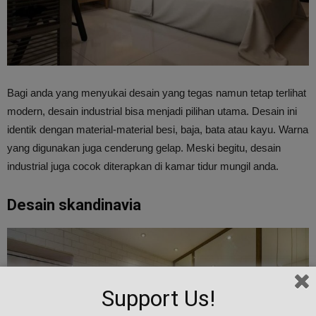
Bagi anda yang menyukai desain yang tegas namun tetap terlihat
modern, desain industrial bisa menjadi pilihan utama. Desain ini
identik dengan material-material besi, baja, bata atau kayu. Warna
yang digunakan juga cenderung gelap. Meski begitu, desain
industrial juga cocok diterapkan di kamar tidur mungil anda.
Desain skandinavia
Support Us!