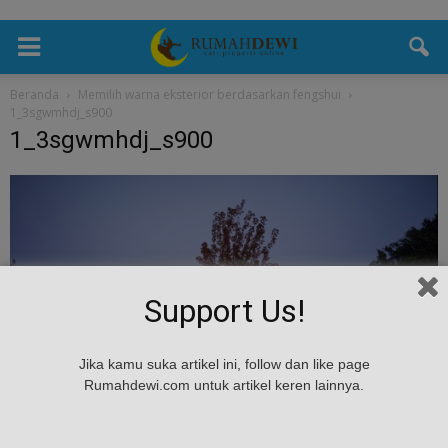
Beranda
Memilih warna eksterior berdasarkan fengshui
1_3sgwmhdj_s900
1_3sgwmhdj_s900
Support Us!
Jika kamu suka artikel ini, follow dan like page
Rumahdewi.com untuk artikel keren lainnya.