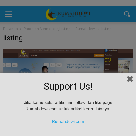
Beranda
Panduan Memasang Listing di Rumahdewi
listing
listing
Support Us!
Jika kamu suka artikel ini, follow dan like page
Rumahdewi.com untuk artikel keren lainnya.
Rumahdewi.com