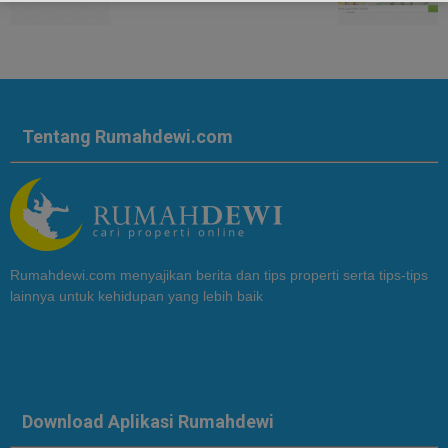
Tentang Rumahdewi.com
Rumahdewi.com menyajikan berita dan tips properti serta tips-tips
lainnya untuk kehidupan yang lebih baik
Download Aplikasi Rumahdewi