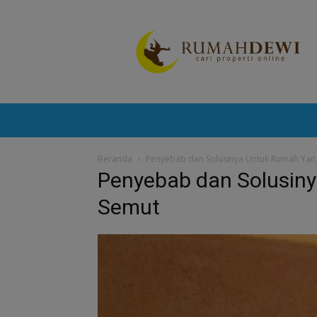
Portal
Berita
Properti
Terkini
Beranda
Penyebab dan Solusinya Untuk Rumah Yan
Penyebab dan Solusin
Semut