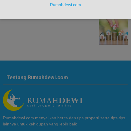
Rumahdewi.com
Tentang Rumahdewi.com
Rumahdewi.com menyajikan berita dan tips properti serta tips-tips
lainnya untuk kehidupan yang lebih baik