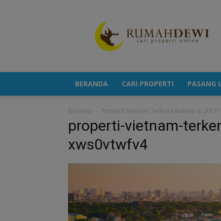
Portal
Berita
Properti
Terkini
BERANDA
CARI PROPERTI
PASANG L
Beranda
Properti Vietnam Terkena Bubble di 2017?
properti-vietnam-terke
xws0vtwfv4