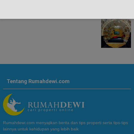
Tentang Rumahdewi.com
Rumahdewi.com menyajikan berita dan tips properti serta tips-tips
lainnya untuk kehidupan yang lebih baik