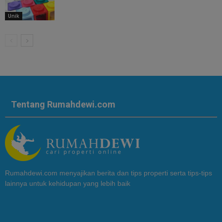
Unik
Tentang Rumahdewi.com
Rumahdewi.com menyajikan berita dan tips properti serta tips-tips
lainnya untuk kehidupan yang lebih baik