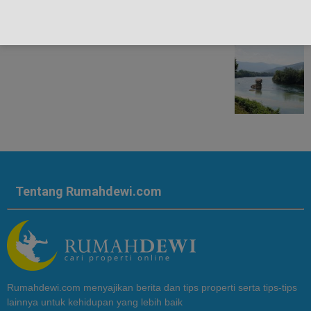
Tentang Rumahdewi.com
Rumahdewi.com menyajikan berita dan tips properti serta tips-tips
lainnya untuk kehidupan yang lebih baik