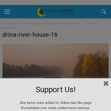
Beranda
Rumah di tengah Sungai Drina Tetap Kokoh
drina-river-
house-16
drina-river-house-16
Support Us!
Jika kamu suka artikel ini, follow dan like page
Rumahdewi.com untuk artikel keren lainnya.