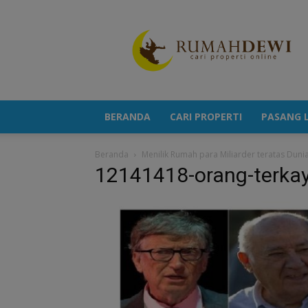
Portal
Berita
Properti
Terkini
BERANDA
CARI PROPERTI
PASANG L
Beranda
Menilik Rumah para Miliarder teratas Duni
12141418-orang-terka