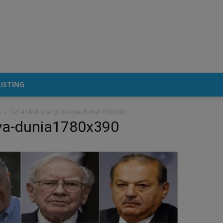
ISTING
a
12141418-orang-terkaya-dunia1780x390
ya-dunia1780x390