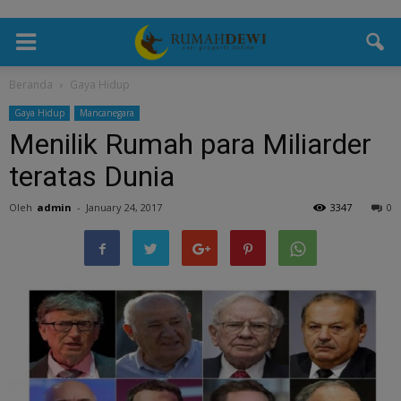
Beranda
Gaya Hidup
Gaya Hidup
Mancanegara
Menilik Rumah para Miliarder
teratas Dunia
Oleh
admin
-
January 24, 2017
3347
0