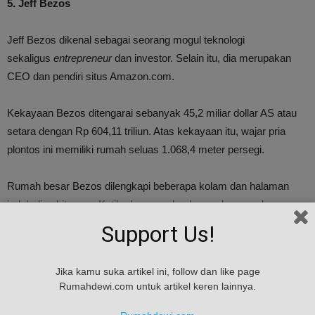
5. Jeff Bezos
Jeff Bezos dikenal sebagai seorang mogul teknologi
sekaligus
entrepreneur
dan investor. Selain itu, dia merupakan
CEO dan pendiri situs Amazon.com.
Kekayaan Bezos ditengarai sebanyak 45,2 miliar dollar AS atau
setara dengan Rp 604,11 triliun. Atas kekayaan itu, wajar pria
plontos ini memiliki rumah seluas 1.068,4 meter persegi.
Rumah besar Bezos dilengkapi beberapa kolam dan halaman
indah di sekitarnya. Ketika lampu seluruh rumah menyala,
ruangan di dalam rumah seakan-akan menjadi tak berujung.
Support Us!
Anda akan kesulitan menjangkau seluruh bagian rumah hingga
Jika kamu suka artikel ini, follow dan like page
halaman belakang yang memperlihatkan tangga batu dan jalan
Rumahdewi.com untuk artikel keren lainnya.
setapak, serta taman bunga dan tempat istirahat.