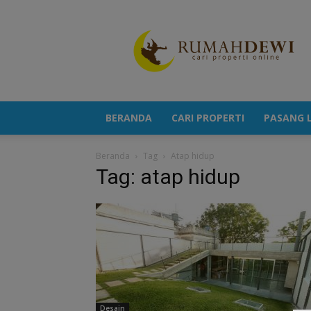
Portal
Berita
Properti
Terkini
BERANDA
CARI PROPERTI
PASANG L
Beranda
Tag
Atap hidup
Tag: atap hidup
Desain