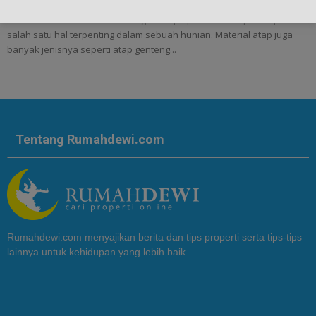
Berikut Kelebihan dan Kekurangan Atap Spandek! - Atap merupakan
salah satu hal terpenting dalam sebuah hunian. Material atap juga
banyak jenisnya seperti atap genteng...
Tentang Rumahdewi.com
Rumahdewi.com menyajikan berita dan tips properti serta tips-tips
lainnya untuk kehidupan yang lebih baik