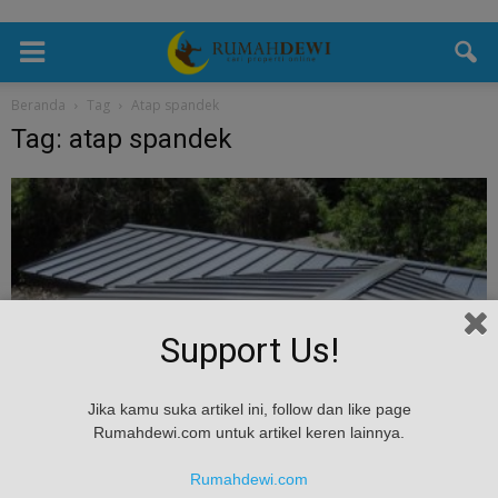
Beranda
Tag
Atap spandek
Tag: atap spandek
Support Us!
Teknologi
Jika kamu suka artikel ini, follow dan like page
Rumahdewi.com untuk artikel keren lainnya.
Berikut Kelebihan dan Kekurangan Atap
Spandek!
Rumahdewi.com
admin
-
August 3, 2018