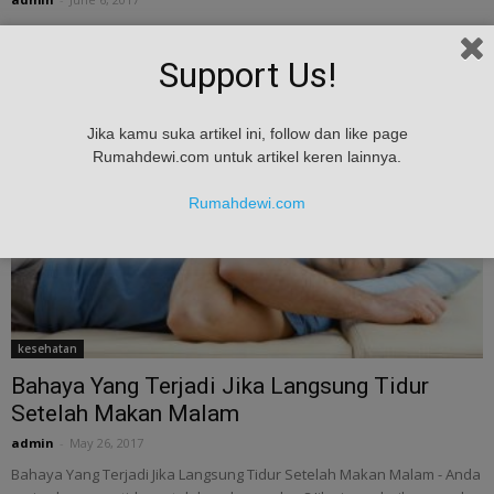
Waspada! Inilah Bahaya Minum Kopi atau Teh Saat Makan - Sering kali
kita memadukan makanan kita dengan teh atau kopi. Tahukah anda
Support Us!
bahwa minum kopi...
Jika kamu suka artikel ini, follow dan like page
Rumahdewi.com untuk artikel keren lainnya.
Rumahdewi.com
kesehatan
Bahaya Yang Terjadi Jika Langsung Tidur
Setelah Makan Malam
admin
-
May 26, 2017
Bahaya Yang Terjadi Jika Langsung Tidur Setelah Makan Malam - Anda