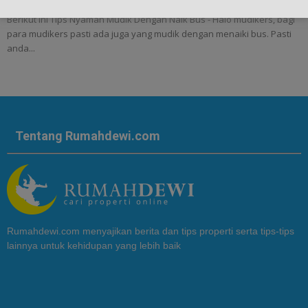
Berikut Ini Tips Nyaman Mudik Dengan Naik Bus - Halo mudikers, bagi
para mudikers pasti ada juga yang mudik dengan menaiki bus. Pasti
anda...
Tentang Rumahdewi.com
Rumahdewi.com menyajikan berita dan tips properti serta tips-tips
lainnya untuk kehidupan yang lebih baik