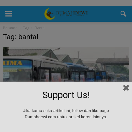
Beranda
Tag
Bantal
Tag: bantal
Support Us!
Tips & Masukan
Jika kamu suka artikel ini, follow dan like page
Berikut Ini Tips Nyaman Mudik Dengan Naik
Rumahdewi.com untuk artikel keren lainnya.
Bus
admin
-
June 24, 2017