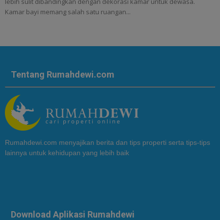
lebih sulit dibandingkan dengan dekorasi kamar untuk dewasa.
Kamar bayi memang salah satu ruangan...
Tentang Rumahdewi.com
Rumahdewi.com menyajikan berita dan tips properti serta tips-tips
lainnya untuk kehidupan yang lebih baik
Download Aplikasi Rumahdewi