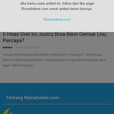
Jika kamu suka artikel ini, follow dan like page
Rumahdewi.com untuk artikel keren lainnya.
Rumahdewi.com
kesehatan
5 Hoax Diet Ini Justru Bisa Bikin Gemuk Lho,
Percaya?
admin
-
February 10, 2017
5 Hoax Diet Ini Justru Bisa Bikin Gemuk Lho, Percaya? - Demi bisa
menurunkan berat badan, kebanyakan orang rela melakukan apa
saja. Tak heran jika...
Tentang Rumahdewi.com