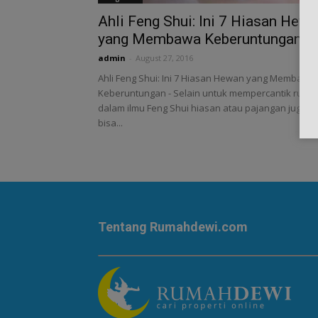
Ahli Feng Shui: Ini 7 Hiasan Hew
yang Membawa Keberuntungan
admin
-
August 27, 2016
Ahli Feng Shui: Ini 7 Hiasan Hewan yang Membawa
Keberuntungan - Selain untuk mempercantik ruma
dalam ilmu Feng Shui hiasan atau pajangan juga
bisa...
Tentang Rumahdewi.com