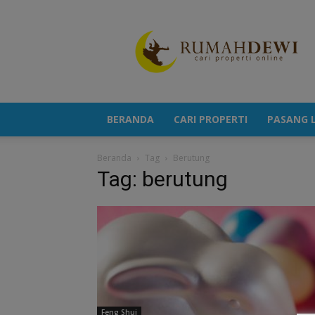
Portal
Berita
Properti
Terkini
BERANDA
CARI PROPERTI
PASANG L
Beranda
Tag
Berutung
Tag: berutung
Feng Shui