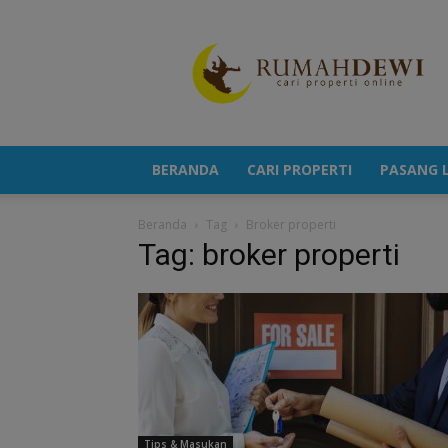
Portal
Berita
Properti
Terkini
BERANDA
CARI PROPERTI
PASANG L
Beranda
Tag
Broker properti
Tag: broker properti
Tips & Masukan