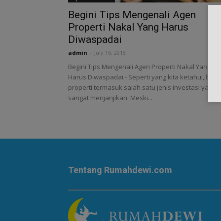
Begini Tips Mengenali Agen
Properti Nakal Yang Harus
Diwaspadai
admin
-
July 16, 2018
Begini Tips Mengenali Agen Properti Nakal Yang
Harus Diwaspadai - Seperti yang kita ketahui, bisni
properti termasuk salah satu jenis investasi yang
sangat menjanjikan. Meski...
Tentang Rumahdewi.com