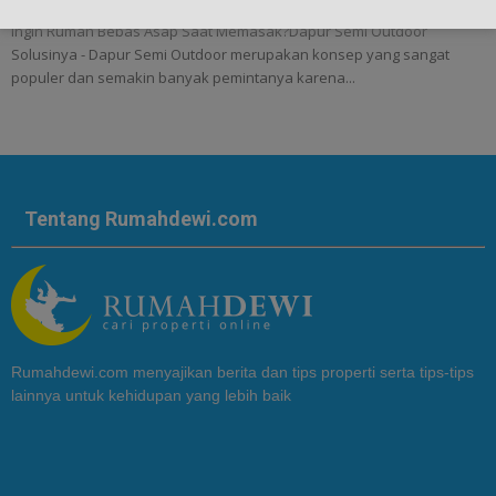
Ingin Rumah Bebas Asap Saat Memasak?Dapur Semi Outdoor
Solusinya - Dapur Semi Outdoor merupakan konsep yang sangat
populer dan semakin banyak pemintanya karena...
Tentang Rumahdewi.com
Rumahdewi.com menyajikan berita dan tips properti serta tips-tips
lainnya untuk kehidupan yang lebih baik