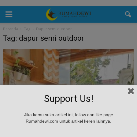
Beranda
Tag
Dapur semi outdoor
Tag: dapur semi outdoor
Support Us!
Desain
Jika kamu suka artikel ini, follow dan like page
Ingin Rumah Bebas Asap Saat Memasak?
Rumahdewi.com untuk artikel keren lainnya.
Dapur Semi Outdoor Solusinya
Rumah Dewi
-
July 3, 2024