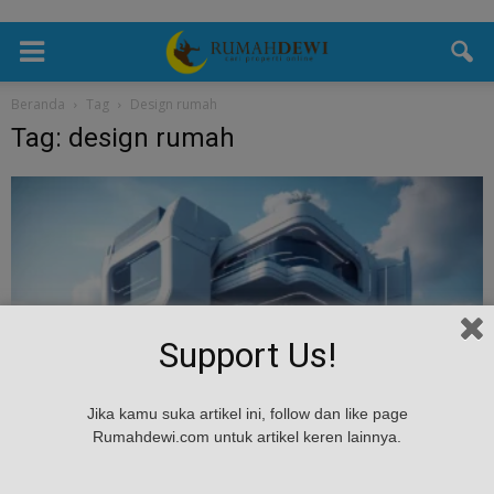
Beranda
Tag
Design rumah
Tag: design rumah
Support Us!
Desain
Jika kamu suka artikel ini, follow dan like page
Rumah Unik Di Dunia Yang Bisa Jadi Referensi
Rumahdewi.com untuk artikel keren lainnya.
Kamu!
Rumah Dewi
-
March 21, 2024