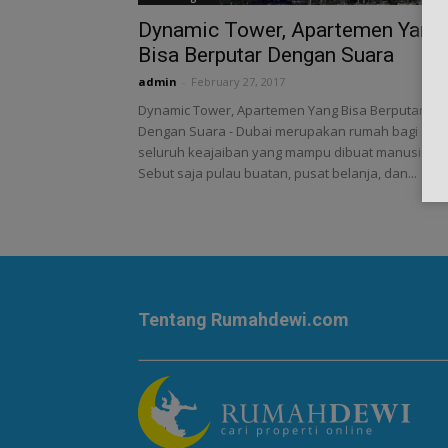
Dynamic Tower, Apartemen Yang
Bisa Berputar Dengan Suara
admin
-
February 27, 2017
Dynamic Tower, Apartemen Yang Bisa Berputar
Dengan Suara - Dubai merupakan rumah bagi
seluruh keajaiban yang mampu dibuat manusia.
Sebut saja pulau buatan, pusat belanja, dan...
Tentang Rumahdewi.com