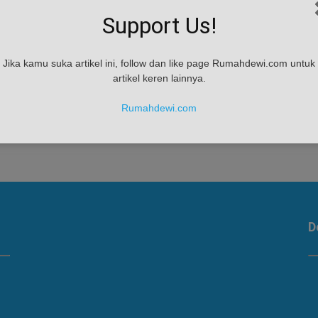
Support Us!
Harga Properti Dubai Jatuh ke
Titik Terendah
admin
-
January 5, 2017
Jika kamu suka artikel ini, follow dan like page Rumahdewi.com untuk
Pemutusan hubungan kerja (PHK) yang meningkat
artikel keren lainnya.
ditambah dengan ketidakpastian ekonomi makro
merupakan faktor utama tertekannya harga sewa
Rumahdewi.com
dan jual properti di Uni Emirat Arab...
D