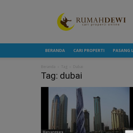
Portal
Berita
Properti
Terkini
BERANDA
CARI PROPERTI
PASANG L
Beranda
Tag
Dubai
Tag: dubai
Mancanegara