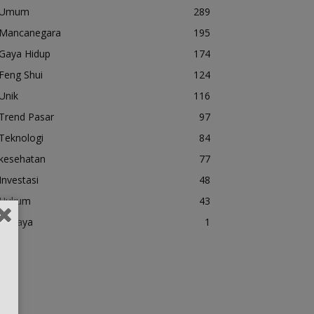
Umum
289
Mancanegara
195
Gaya Hidup
174
Feng Shui
124
Unik
116
Trend Pasar
97
Teknologi
84
kesehatan
77
Investasi
48
Hukum
43
Budaya
1