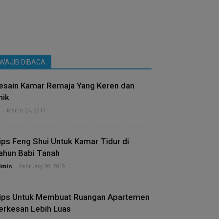
WAJIB DIBACA
esain Kamar Remaja Yang Keren dan
nik
-
March 24, 2017
ips Feng Shui Untuk Kamar Tidur di
ahun Babi Tanah
dmin
-
February 20, 2019
ips Untuk Membuat Ruangan Apartemen
erkesan Lebih Luas