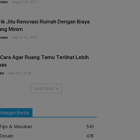
dmin
-
August 29, 2017
rik Jitu Renovasi Rumah Dengan Biaya
ang Minim
dmin
-
March 19, 2019
 Cara Agar Ruang Tamu Terlihat Lebih
uas
do
-
March 5, 2018
Load more
Kategori Berita
Tips & Masukan
543
Desain
478