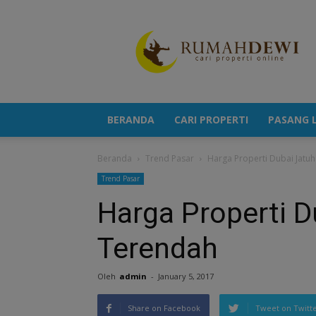
Portal
Berita
Properti
Terkini
BERANDA
CARI PROPERTI
PASANG L
Beranda
Trend Pasar
Harga Properti Dubai Jatuh
Trend Pasar
Harga Properti D
Terendah
Oleh
admin
-
January 5, 2017
Share on Facebook
Tweet on Twitt