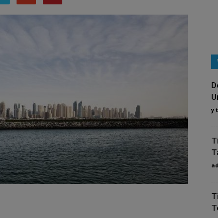
D
U
y t
T
T
a
T
T