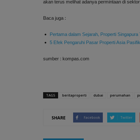
akan terus melihat adanya permintaan di sektor 
Baca juga :
Pertama dalam Sejarah, Properti Singapura 
5 Efek Pengaruhi Pasar Properti Asia Pasifi
sumber : kompas.com
TAGS
beritaproperti
dubai
perumahan
p
SHARE
Facebook
Twitter