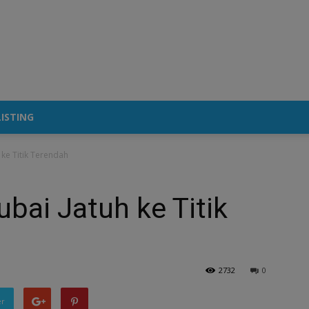
ISTING
 ke Titik Terendah
ubai Jatuh ke Titik
2732
0
er