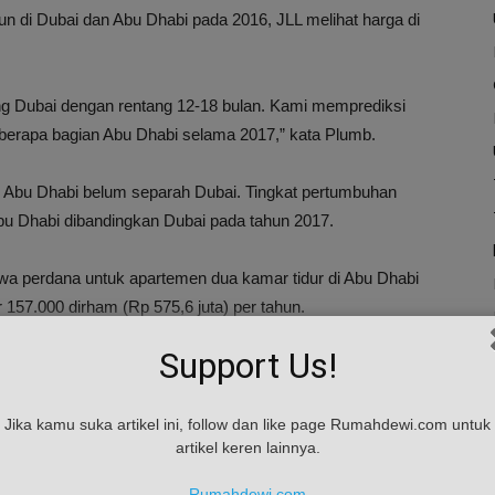
n di Dubai dan Abu Dhabi pada 2016, JLL melihat harga di
ang Dubai dengan rentang 12-18 bulan. Kami memprediksi
eberapa bagian Abu Dhabi selama 2017,” kata Plumb.
sar Abu Dhabi belum separah Dubai. Tingkat pertumbuhan
 Abu Dhabi dibandingkan Dubai pada tahun 2017.
sewa perdana untuk apartemen dua kamar tidur di Abu Dhabi
 157.000 dirham (Rp 575,6 juta) per tahun.
Support Us!
kasi utama turun 11 persen secara tahunan dengan volume
i salah satu penyebab harga properti dubai jatuh ke titik
Jika kamu suka artikel ini, follow dan like page Rumahdewi.com untuk
artikel keren lainnya.
ang lebih rendah sebagai buntut jumlah karyawan lebih
Rumahdewi.com