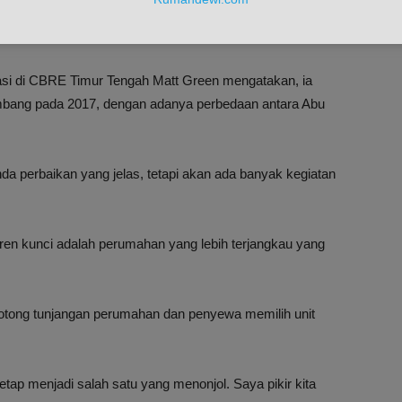
ur pemerintahan, bidang minyak dan gas, dan sektor jasa
tasi di CBRE Timur Tengah Matt Green mengatakan, ia
embang pada 2017, dengan adanya perbedaan antara Abu
da perbaikan yang jelas, tetapi akan ada banyak kegiatan
tren kunci adalah perumahan yang lebih terjangkau yang
otong tunjangan perumahan dan penyewa memilih unit
etap menjadi salah satu yang menonjol. Saya pikir kita