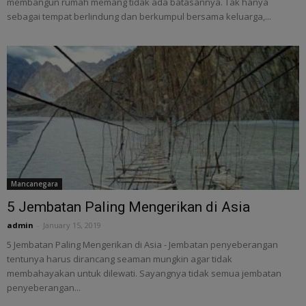
membangun rumah memang tidak ada batasannya. Tak hanya
sebagai tempat berlindung dan berkumpul bersama keluarga,...
Mancanegara
5 Jembatan Paling Mengerikan di Asia
admin
-
January 15, 2019
5 Jembatan Paling Mengerikan di Asia - Jembatan penyeberangan
tentunya harus dirancang seaman mungkin agar tidak
membahayakan untuk dilewati. Sayangnya tidak semua jembatan
penyeberangan...