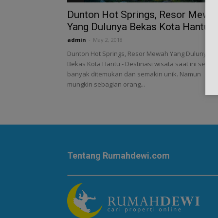
Dunton Hot Springs, Resor Mewa
Yang Dulunya Bekas Kota Hantu
admin
-
May 2, 2018
Dunton Hot Springs, Resor Mewah Yang Dulunya
Bekas Kota Hantu - Destinasi wisata saat ini semak
banyak ditemukan dan semakin unik. Namun
mungkin sebagian orang...
Tentang Rumahdewi.com