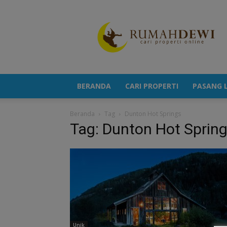
Portal
Berita
Properti
Terkini
BERANDA
CARI PROPERTI
PASANG L
Beranda
Tag
Dunton Hot Springs
Tag: Dunton Hot Sprin
Unik