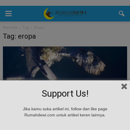
Beranda
Tag
Eropa
Tag: eropa
Support Us!
Mancanegara
Jika kamu suka artikel ini, follow dan like page
Tunggu Kehadiran Restoran Bawah Laut
Rumahdewi.com untuk artikel keren lainnya.
Pertama Di Eropa
admin
-
October 18, 2018