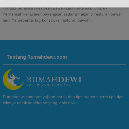
Tunggu Kehadiran Restoran Bawah Laut Pertama Di Eropa -
Pernahkah kamu membayangkan sedang makan di restoran bawah
laut? Ya, sebentar lagi konstruksi restoran bawah...
Tentang Rumahdewi.com
Rumahdewi.com menyajikan berita dan tips properti serta tips-tips
lainnya untuk kehidupan yang lebih baik