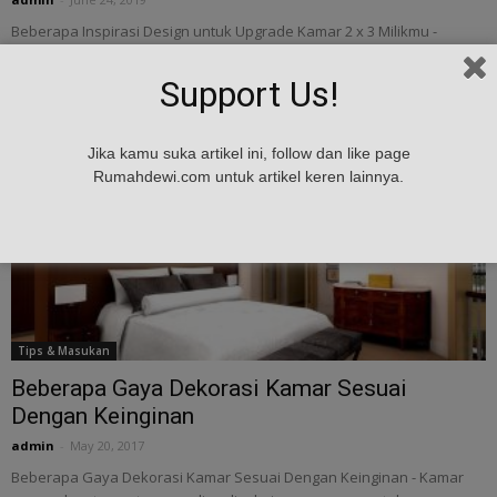
Beberapa Inspirasi Design untuk Upgrade Kamar 2 x 3 Milikmu -
Siapapun yang tinggal di kota besar pastinya hampir semuanya
pernah memiliki masalah dengan...
Support Us!
Jika kamu suka artikel ini, follow dan like page
Rumahdewi.com untuk artikel keren lainnya.
Tips & Masukan
Beberapa Gaya Dekorasi Kamar Sesuai
Dengan Keinginan
admin
-
May 20, 2017
Beberapa Gaya Dekorasi Kamar Sesuai Dengan Keinginan - Kamar