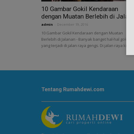
10 Gambar Gokil Kendaraan
dengan Muatan Berlebih di Jalan
admin
-
December 19, 2016
10 Gambar Gokil Kendaraan dengan Muatan
Berlebih di Jalanan - Banyak banget hal-hal gokil
yang terjadi di jalan raya gengs. Di jalan raya kita...
Tentang Rumahdewi.com