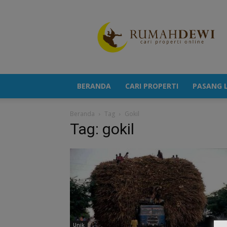
Portal
Berita
Properti
Terkini
BERANDA
CARI PROPERTI
PASANG L
Beranda
Tag
Gokil
Tag: gokil
Unik