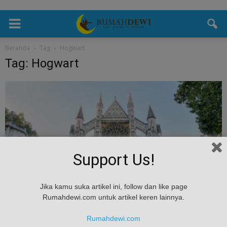
Beranda
Tag
Hogwart
Tag: Hogwart
Support Us!
Desain
Jika kamu suka artikel ini, follow dan like page
Rumahdewi.com untuk artikel keren lainnya.
8 Arsitektur Katedral Yang Mirip Dengan
Sekolah Harry Potter
Rumahdewi.com
admin
-
February 25, 2017