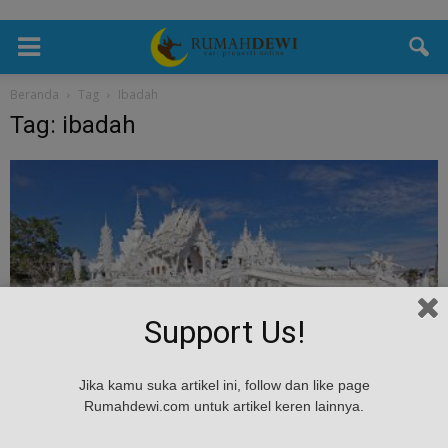
Beranda
Tag
Ibadah
Tag: ibadah
Support Us!
Desain
Jika kamu suka artikel ini, follow dan like page
20 Tempat Ibadah di Dunia dengan Desain
Rumahdewi.com untuk artikel keren lainnya.
Mengagumkan Dan Terindah
catherine wijaya
-
December 28, 2016