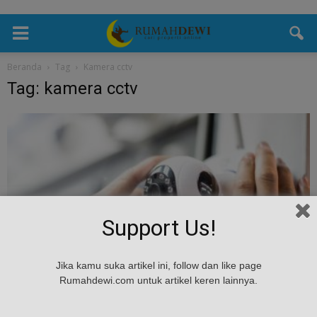
Beranda
Tag
Kamera cctv
Tag: kamera cctv
Support Us!
Tips & Masukan
Jika kamu suka artikel ini, follow dan like page
Hal Yang Harus Diperhatikan Ketika
Rumahdewi.com untuk artikel keren lainnya.
Memasang CCTV di Rumah
admin
-
March 4, 2019