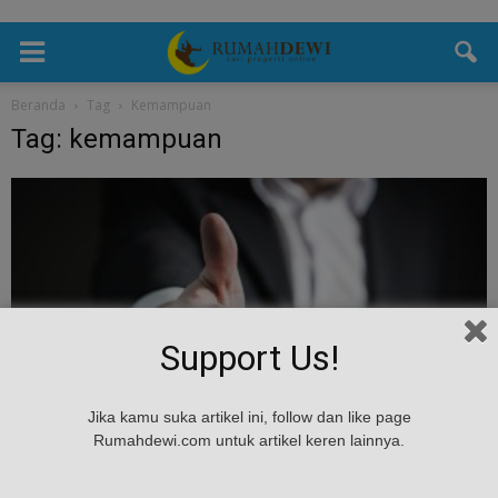
Beranda
Tag
Kemampuan
Tag: kemampuan
Support Us!
Tips & Masukan
Jika kamu suka artikel ini, follow dan like page
Mau Punya Banyak Klien? 5 Kemampuan Yang
Rumahdewi.com untuk artikel keren lainnya.
Harus Dimiliki Agen Properti
admin
-
April 12, 2017