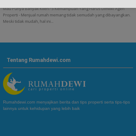
Mau Punya Banyak Klien? 5 Kemampuan Yang Harus Dimiliki Agen
Properti - Menjual rumah memang tidak semudah yang dibayangkan.
Meski tidak mudah, hal ini...
Tentang Rumahdewi.com
Rumahdewi.com menyajikan berita dan tips properti serta tips-tips
lainnya untuk kehidupan yang lebih baik