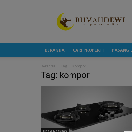
Portal
Berita
Properti
Terkini
BERANDA
CARI PROPERTI
PASANG L
Beranda
Tag
Kompor
Tag: kompor
Tips & Masukan