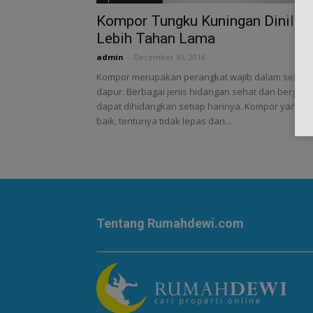
Kompor Tungku Kuningan Dinilai
Lebih Tahan Lama
admin
-
December 30, 2016
Kompor merupakan perangkat wajib dalam sebua
dapur. Berbagai jenis hidangan sehat dan bergizi,
dapat dihidangkan setiap harinya. Kompor yang
baik, tentunya tidak lepas dari...
Tentang Rumahdewi.com