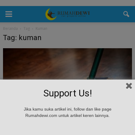
Beranda
Tag
Kuman
Tag: kuman
Support Us!
Jika kamu suka artikel ini, follow dan like page
kesehatan
Rumahdewi.com untuk artikel keren lainnya.
3 Tips Agar Lantai Rumah Bebas Dari Kuman
admin
-
April 13, 2017