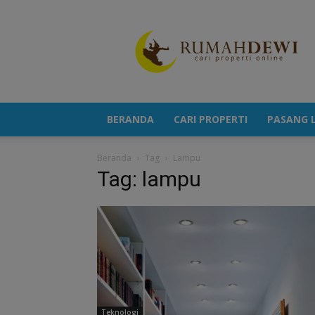
Portal
Berita
Properti
Terkini
BERANDA
CARI PROPERTI
PASANG L
Beranda
Tag
Lampu
Tag: lampu
Teknologi