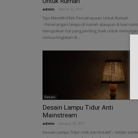
Untuk Rumah
admin
-
March 22, 2017
Tips Memilih Efek Pencahayaan Untuk Rumah
- Penerangan lampu di rumah ataupun di luar rum
merupakan hal yang penting, baik untuk menunja
semua kegiatan di...
Desain
Desain Lampu Tidur Anti
Mainstream
admin
-
January 18, 2017
Desain Lampu Tidur Unik dan Kreatif – Selain sum