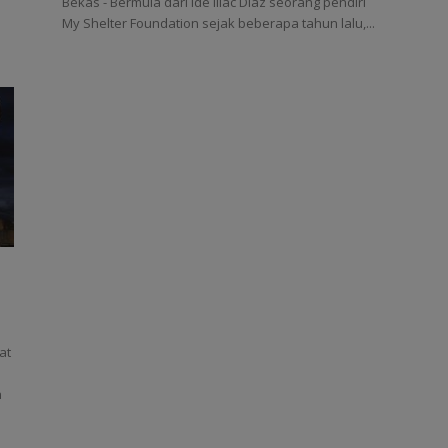
Bekas - Bermula dari ide illac Diaz seorang pendiri
My Shelter Foundation sejak beberapa tahun lalu,...
at
h