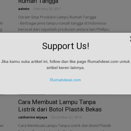
Rumah Tangga
admin
-
February 23, 2017
Osram Stop Produksi Lampu Rumah Tangga
ah
- Berbagai jenis lampu rumah tangga di Indonesia
ng
berasal dari sejumlah produsen antara lain Phillips,
Infinity dan Stark. Sebelumnya, Osram...
Support Us!
Jika kamu suka artikel ini, follow dan like page Rumahdewi.com untuk
artikel keren lainnya.
Rumahdewi.com
Tips & Masukan
Cara Membuat Lampu Tanpa
Listrik dari Botol Plastik Bekas
catherine wijaya
-
December 21, 2016
ber
Cara Membuat Lampu Tanpa Listrik dari Botol Plastik