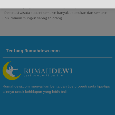
Dunton Hot Springs, Resor Mewah Yang Dulunya Bekas Kota Hantu
- Destinasi wisata saat ini semakin banyak ditemukan dan semakin
unik. Namun mungkin sebagian orang...
Tentang Rumahdewi.com
Rumahdewi.com menyajikan berita dan tips properti serta tips-tips
lainnya untuk kehidupan yang lebih baik