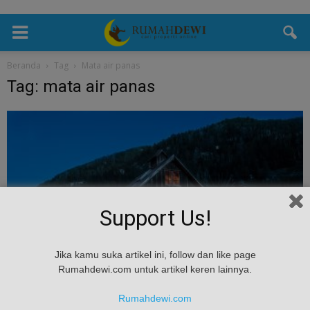
Beranda
Tag
Mata air panas
Tag: mata air panas
Support Us!
Unik
Jika kamu suka artikel ini, follow dan like page
Rumahdewi.com untuk artikel keren lainnya.
Dunton Hot Springs, Resor Mewah Yang
Dulunya Bekas Kota Hantu
Rumahdewi.com
admin
-
May 2, 2018