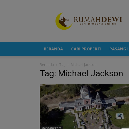
Portal
Berita
Properti
Terkini
BERANDA
CARI PROPERTI
PASANG L
Beranda
Tag
Michael Jackson
Tag: Michael Jackson
Mancanegara