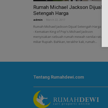
Rumah Michael Jackson Dijual
Setengah Harga
admin
-
March 22, 2017
Rumah Michael Jackson Dijual Setengah Harga
- Kematian King of Pop's Michael Jackson
menyisakan sebuah rumah mewah senilai ratusan
miliar Rupiah. Bahkan, terakhir kali, rumah...
Tentang Rumahdewi.com