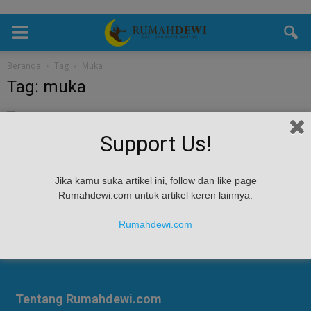
Beranda
Tag
Muka
Tag: muka
Tips & Masukan
Support Us!
Pilih Kacamata Sesuai Bentuk Wajah
Rumah Dewi
-
May 17, 2023
Pilih Kacamata Sesuai Bentuk Wajah - Sebelum memilih model kaca
Jika kamu suka artikel ini, follow dan like page
terbaru, tentukan dulu bentuk wajah Anda. Setelah Anda menentukan
Rumahdewi.com untuk artikel keren lainnya.
bentuk wajah Anda, pilihlah kacamata yang...
Rumahdewi.com
Tentang Rumahdewi.com