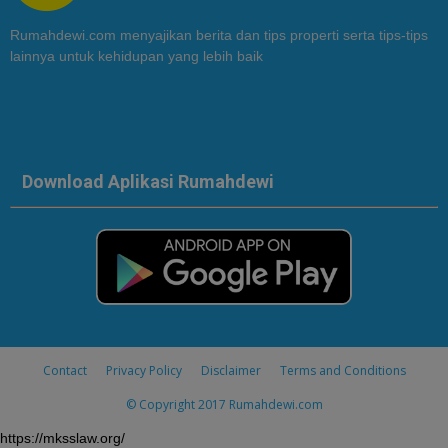
Rumahdewi.com menyajikan berita dan tips properti serta tips-tips
lainnya untuk kehidupan yang lebih baik
Download Aplikasi Rumahdewi
Contact
Privacy Policy
Disclaimer
Terms and Conditions
© Copyright 2017
Rumahdewi.com
https://mksslaw.org/