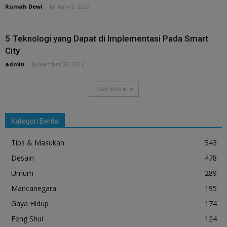
Rumah Dewi
-
January 9, 2023
5 Teknologi yang Dapat di Implementasi Pada Smart
City
admin
-
November 22, 2016
Load more
Kategori Berita
Tips & Masukan
543
Desain
478
Umum
289
Mancanegara
195
Gaya Hidup
174
Feng Shui
124