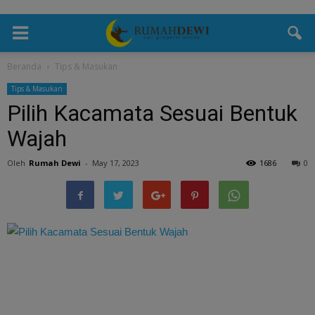
Beranda
Tips & Masukan
Tips & Masukan
Pilih Kacamata Sesuai Bentuk
Wajah
Oleh
Rumah Dewi
-
May 17, 2023
1686
0