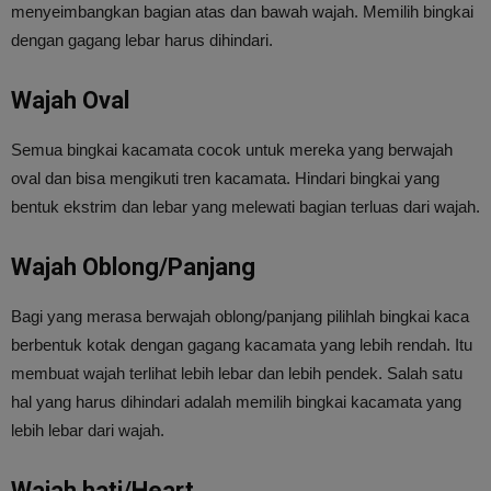
menyeimbangkan bagian atas dan bawah wajah. Memilih bingkai
dengan gagang lebar harus dihindari.
Wajah Oval
Semua bingkai kacamata cocok untuk mereka yang berwajah
oval dan bisa mengikuti tren kacamata. Hindari bingkai yang
bentuk ekstrim dan lebar yang melewati bagian terluas dari wajah.
Wajah Oblong/Panjang
Bagi yang merasa berwajah oblong/panjang pilihlah bingkai kaca
berbentuk kotak dengan gagang kacamata yang lebih rendah. Itu
membuat wajah terlihat lebih lebar dan lebih pendek. Salah satu
hal yang harus dihindari adalah memilih bingkai kacamata yang
lebih lebar dari wajah.
Wajah hati/Heart