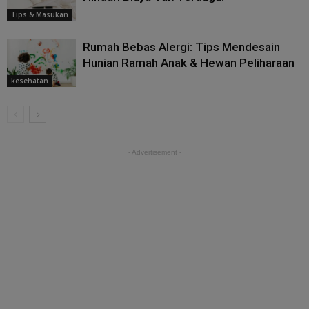
Tips & Masukan
Rumah Bebas Alergi: Tips Mendesain
Hunian Ramah Anak & Hewan Peliharaan
kesehatan
- Advertisement -