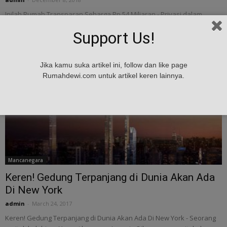
Inilah Rumah Transparan Seharga Rp 54 Miliaran - Privasi dalam
sebuah rumah tentu sangat penting apalagi jika kamu tinggal di kota
Support Us!
besar. Namun pernahkah...
Jika kamu suka artikel ini, follow dan like page
Rumahdewi.com untuk artikel keren lainnya.
Mancanegara
Keren! Gedung Terpanjang di Dunia Akan Ada
Di New York
admin
-
March 24, 2017
Keren! Gedung Terpanjang di Dunia Akan Ada Di New York - Seorang