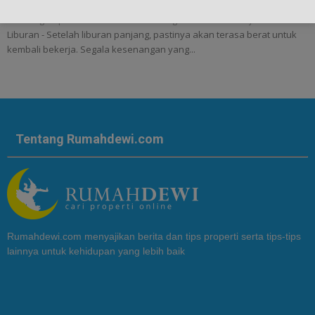
Hal Yang Dapat Membuat Anda Semangat Kembali Bekerja Setelah
Liburan - Setelah liburan panjang, pastinya akan terasa berat untuk
kembali bekerja. Segala kesenangan yang...
Tentang Rumahdewi.com
Rumahdewi.com menyajikan berita dan tips properti serta tips-tips
lainnya untuk kehidupan yang lebih baik