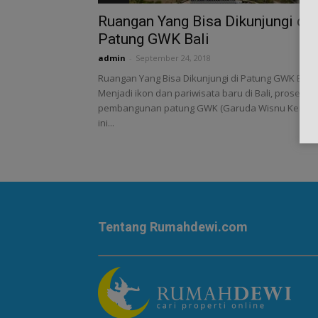
Ruangan Yang Bisa Dikunjungi di
Patung GWK Bali
admin
-
September 24, 2018
Ruangan Yang Bisa Dikunjungi di Patung GWK Bali -
Menjadi ikon dan pariwisata baru di Bali, proses
pembangunan patung GWK (Garuda Wisnu Kencan
ini...
Tentang Rumahdewi.com