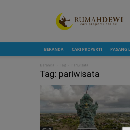
Portal
Berita
Properti
Terkini
BERANDA
CARI PROPERTI
PASANG L
Beranda
Tag
Pariwisata
Tag: pariwisata
Umum