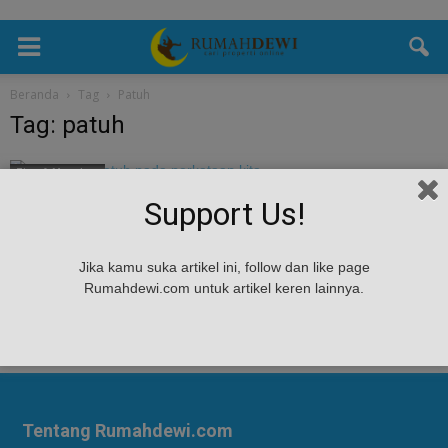
Beranda
Tag
Patuh
Tag: patuh
Tips & Masukan
Agar Anak Patuh Pada Perkataan Kita
Support Us!
Rumah Dewi
-
February 20, 2023
Agar Anak Patuh Pada Perkataan Kita - Kemampuan anak dalam
Jika kamu suka artikel ini, follow dan like page
mendengarkan nasihat dan agar anak patuh pada perkataan kita
Rumahdewi.com untuk artikel keren lainnya.
memang harus dilatih sejak dini...
Tentang Rumahdewi.com