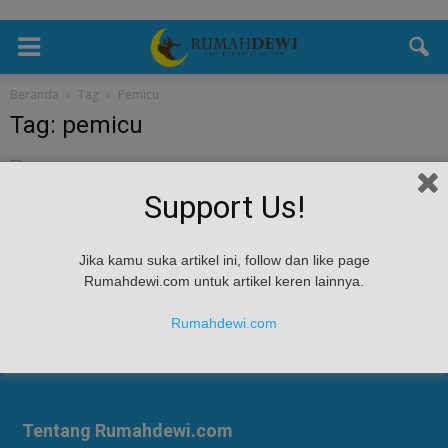
Beranda
Tag
Pemicu
Tag: pemicu
kesehatan
Support Us!
Sayuran Pemicu Asam Lambung
Rumah Dewi
-
April 13, 2023
Sayuran Pemicu Asam Lambung - Secara umum sayuran memiliki
Jika kamu suka artikel ini, follow dan like page
kandungan yang baik yang berguna untuk kesehatan tubuh. Namun,
Rumahdewi.com untuk artikel keren lainnya.
tahukah Anda bahwa beberapa sayuran memicu asam...
Rumahdewi.com
Tentang Rumahdewi.com