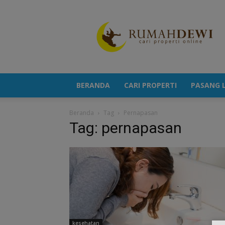
Portal
Berita
Properti
Terkini
BERANDA
CARI PROPERTI
PASANG L
Beranda
Tag
Pernapasan
Tag: pernapasan
kesehatan