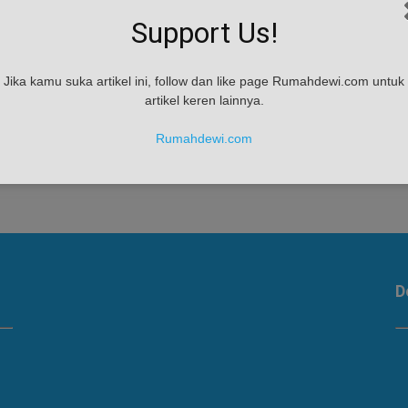
Support Us!
Jika kamu suka artikel ini, follow dan like page Rumahdewi.com untuk
artikel keren lainnya.
ya
aja
Rumahdewi.com
D