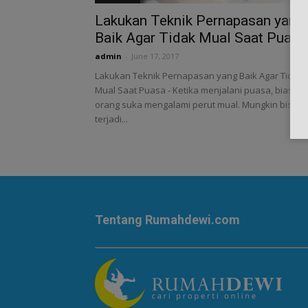
Lakukan Teknik Pernapasan yang
Baik Agar Tidak Mual Saat Puasa
admin
-
June 17, 2017
Lakukan Teknik Pernapasan yang Baik Agar Tidak
Mual Saat Puasa - Ketika menjalani puasa, biasan
orang suka mengalami perut mual. Mungkin bisa s
terjadi...
Tentang Rumahdewi.com