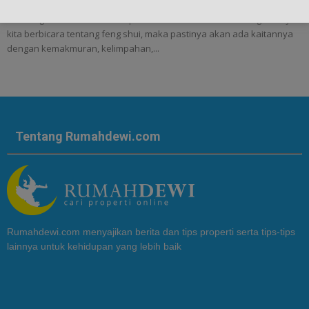
Trik Feng Shui Untuk Pintu Depan Rumah Pembawa Kebahagiaan - Jika
kita berbicara tentang feng shui, maka pastinya akan ada kaitannya
dengan kemakmuran, kelimpahan,...
Tentang Rumahdewi.com
Rumahdewi.com menyajikan berita dan tips properti serta tips-tips
lainnya untuk kehidupan yang lebih baik