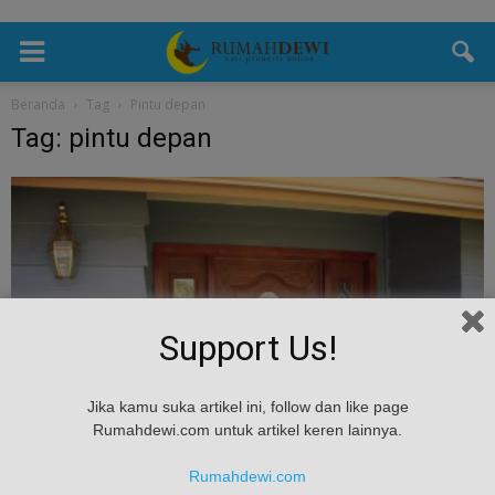
Beranda
Tag
Pintu depan
Tag: pintu depan
Support Us!
Feng Shui
Jika kamu suka artikel ini, follow dan like page
Rumahdewi.com untuk artikel keren lainnya.
Trik Feng Shui Untuk Pintu Depan Rumah
Pembawa Kebahagiaan
Rumahdewi.com
admin
-
July 1, 2017