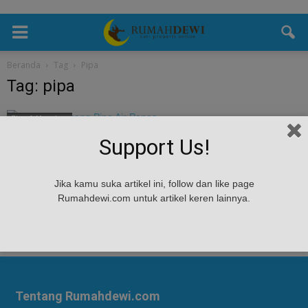
Beranda
Tag
Pipa
Tag: pipa
Tips & Masukan
Cara Memasang Pipa Air Panas
Support Us!
Rumah Dewi
-
February 21, 2023
Cara Memasang Pipa Air Panas - Memasang pipa air panas seperti di
Jika kamu suka artikel ini, follow dan like page
kamar mandi jangan asal-asalan, pemasangan pipa air panas water
Rumahdewi.com untuk artikel keren lainnya.
heater haruslah aman. Mandi...
Tentang Rumahdewi.com