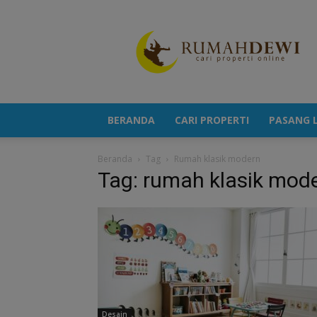
Portal
Berita
Properti
Terkini
BERANDA
CARI PROPERTI
PASANG L
Beranda
Tag
Rumah klasik modern
Tag: rumah klasik mod
Desain