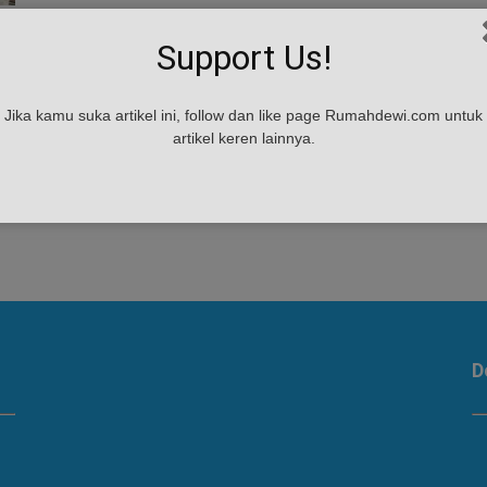
i
Support Us!
Jika kamu suka artikel ini, follow dan like page Rumahdewi.com untuk
artikel keren lainnya.
.
D