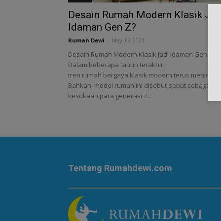
Desain Rumah Modern Klasik Jad
Idaman Gen Z?
Rumah Dewi
-
May 17, 2024
Desain Rumah Modern Klasik Jadi Idaman Gen Z?
Dalam beberapa tahun terakhir,
tren rumah bergaya klasik modern terus meningkat
Bahkan, model rumah ini disebut-sebut sebagai
kesukaan para generasi Z...
Tentang Rumahdewi.com